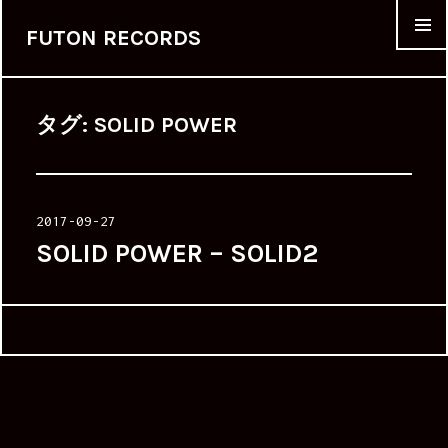
FUTON RECORDS
メニュー
タグ:
SOLID POWER
投
2017-09-27
稿
SOLID POWER – SOLID2
日: