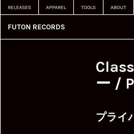
RELEASES
APPAREL
TOOLS
ABOUT
FUTON RECORDS
Cla
ー / P
プライ