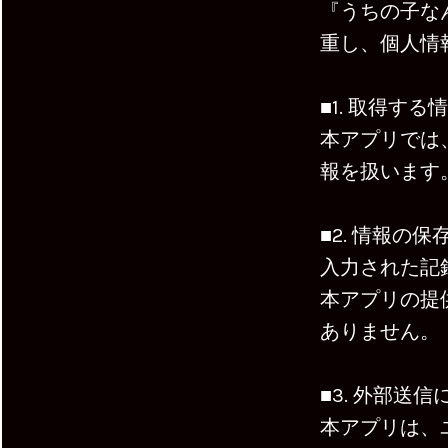
『うちの子なん
重し、個人情
■1. 取得する
本アプリでは
報を扱います
■2. 情報の
入力された記
本アプリの提
ありません。
■3. 外部送
本アプリは、