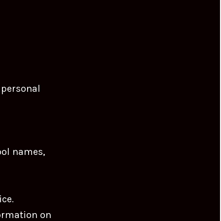
。
 personal
ool names,
ice.
formation on